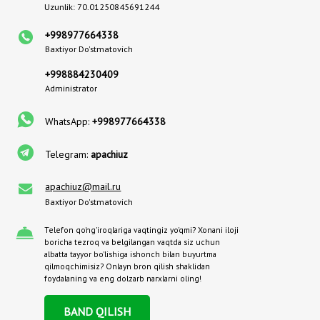
Uzunlik: 70.01250845691244
+998977664338
Baxtiyor Do'stmatovich
+998884230409
Administrator
WhatsApp:
+998977664338
Telegram:
apachiuz
apachiuz@mail.ru
Baxtiyor Do'stmatovich
Telefon qo'ng'iroqlariga vaqtingiz yo'qmi? Xonani iloji
boricha tezroq va belgilangan vaqtda siz uchun
albatta tayyor bo'lishiga ishonch bilan buyurtma
qilmoqchimisiz? Onlayn bron qilish shaklidan
foydalaning va eng dolzarb narxlarni oling!
BAND QILISH