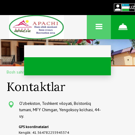
UZ
Bosh sahifa
–
Aloqa uchun
Kontaktlar
O'zbekiston, Toshkent viloyati, Bo'stonliq
tumani, MFY Chimgan, Yengoksoy ko'chasi, 44-
uy.
GPS koordinatalari
Kenglik: 41.564782255945374