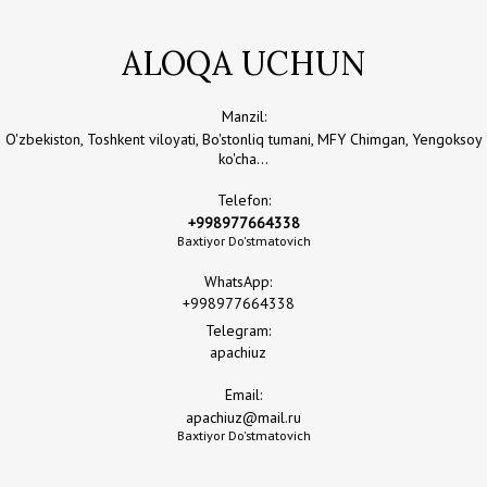
ALOQA UCHUN
Manzil:
O'zbekiston, Toshkent viloyati, Bo'stonliq tumani, MFY Chimgan, Yengoksoy
ko'cha...
Telefon:
+998977664338
Baxtiyor Do'stmatovich
WhatsApp:
+998977664338
Telegram:
apachiuz
Email:
apachiuz@mail.ru
Baxtiyor Do'stmatovich