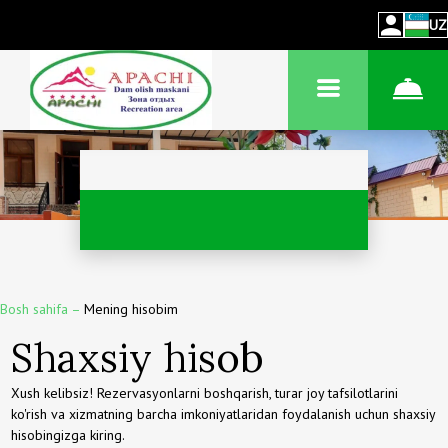
UZ
Bosh sahifa
–
Mening hisobim
Shaxsiy hisob
Xush kelibsiz! Rezervasyonlarni boshqarish, turar joy tafsilotlarini
ko'rish va xizmatning barcha imkoniyatlaridan foydalanish uchun shaxsiy
hisobingizga kiring.