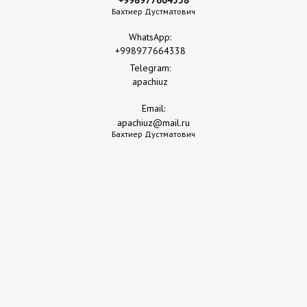
+998977664338
Бахтиер Дустматович
общая ванная комната
WhatsApp:
+998977664338
Telegram:
apachiuz
раздельный санузел
Email:
apachiuz@mail.ru
Бахтиер Дустматович
интернет
Wi-Fi
три односпальные кровати
багажная тумба