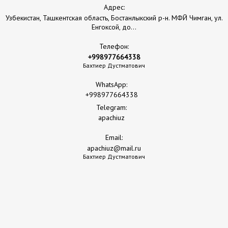
Адрес:
Узбекистан, Ташкентская область, Бостанлыкский р-н. МФЙ Чимган, ул.
Енгоксой, до...
Телефон:
+998977664338
Бахтиер Дустматович
WhatsApp:
+998977664338
Telegram:
apachiuz
Email:
apachiuz@mail.ru
Бахтиер Дустматович