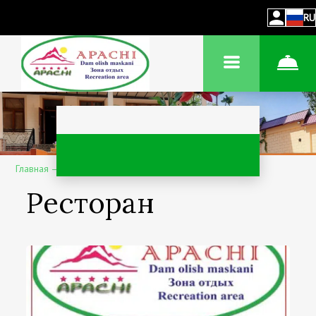
RU
Главная
–
Об отеле
–
Ресторан
Ресторан