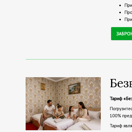
При
Про
При
ЗАБРО
Без
Тариф «Бе
Погрузитес
100% пред
Тариф явля