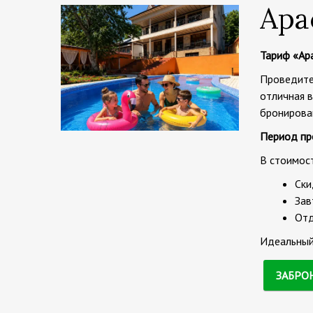
Apa
Тариф «Ap
Проведите 
отличная 
бронирован
Период пр
В стоимос
Ски
Зав
Отд
Идеальный 
ЗАБРО