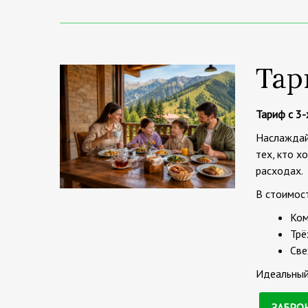
Тар
Тариф с 3
Наслаждайт
тех, кто х
расходах.
В стоимос
Ком
Трё
Све
Идеальный 
ЗАБРО