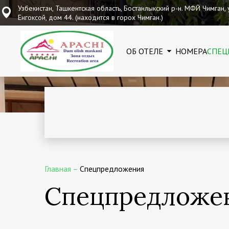
Узбекистан, Ташкентская область, Бостанлыкский р-н. МФЙ Чимган, 
Енгоксой, дом 44. (находится в горох Чимган.)
ОБ ОТЕЛЕ
НОМЕРА
СПЕЦ
Главная
–
Спецпредложения
Спецпредложе