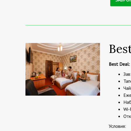
Bes
Best Deal:
Зав
Тап
Чай
Еже
Наб
Wi-
Отк
Условия: