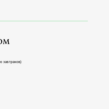
ом
ю завтраков)